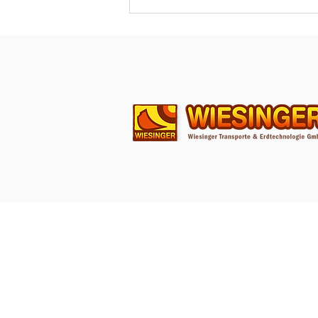
3x Gold beim Kyu Turnier in
Maria Schmolln